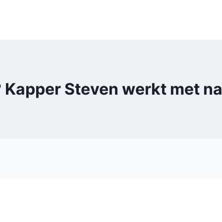
 Kapper Steven werkt met nat
Kapper Steven: b
iologische hair wellness