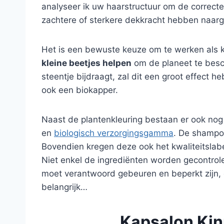
analyseer ik uw haarstructuur om de correct
zachtere of sterkere dekkracht hebben naarge
Het is een bewuste keuze om te werken als k
kleine beetjes helpen
om de planeet te besch
steentje bijdraagt, zal dit een groot effect 
ook een biokapper.
Naast de plantenkleuring bestaan er ook nog
en
biologisch verzorgingsgamma
. De shampoo
Bovendien kregen deze ook het kwaliteitslabel
Niet enkel de ingrediënten worden gecontrolee
moet verantwoord gebeuren en beperkt zijn, e
belangrijk…
Kapsalon Kinr