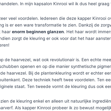
ndelen. In mijn kapsalon Kinrooi wil ik dus heel graag f
eer veel voordelen. Iedereen die deze kapper Kinrooi ov
ring is er een ware transformatie te zien. Dankzij de z
t haar
enorm beginnen glanzen
. Het haar wordt immers
endien zorgt de kleuring er ook voor dat het haar aanste
eren!
op de haarvezel, wat ook revolutionair is. Een echte me
aarschubben openen en op die manier synthetische pigme
e haarvezel. Bij de plantenkleuring wordt er echter ee
buitenkant. Deze techniek heeft twee voordelen. Ten e
 originele staat. Ten tweede vormt de kleuring dus ook 
ien de kleuring enkel en alleen uit natuurlijke ingredië
rverf. Als kapper Kinrooi probeer ik zo bewust mogelij