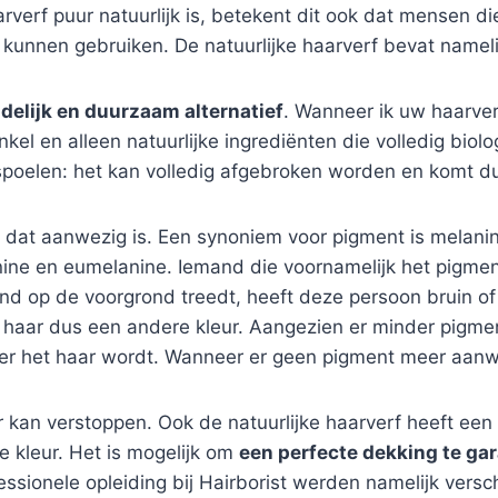
verf puur natuurlijk is, betekent dit ook dat mensen di
kunnen gebruiken. De natuurlijke haarverf bevat nameli
delijk en duurzaam alternatief
. Wanneer ik uw haarverf
enkel en alleen natuurlijke ingrediënten die volledig bio
poelen: het kan volledig afgebroken worden en komt dus
 dat aanwezig is. Een synoniem voor pigment is melanine
nine en eumelanine. Iemand die voornamelijk het pigmen
nd op de voorgrond treedt, heeft deze persoon bruin of
t haar dus een andere kleur. Aangezien er minder pigmen
zer het haar wordt. Wanneer er geen pigment meer aanwe
r kan verstoppen. Ook de natuurlijke haarverf heeft een 
e kleur. Het is mogelijk om
een perfecte dekking te ga
fessionele opleiding bij Hairborist werden namelijk vers