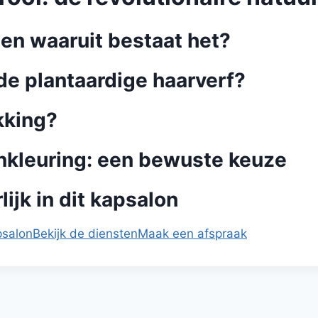
f en waaruit bestaat het?
de plantaardige haarverf?
kking?
nkleuring: een bewuste keuze
ijk in dit kapsalon
psalon
Bekijk de diensten
Maak een afspraak