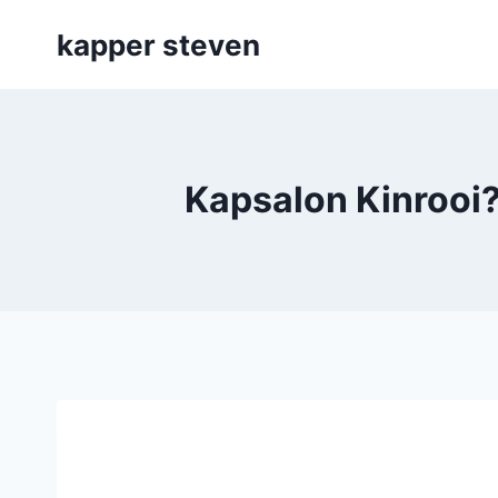
Skip
kapper steven
to
content
Kapsalon Kinrooi?